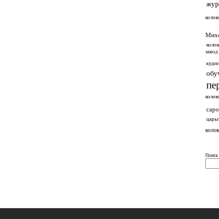
жур
колок
Мих
колок
завод
куди
обу
пе
колок
саро
царь
колок
Поиск