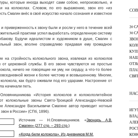
гуры, которые иногда выходят сами собою, непроизвольно, и
и на колоколах. Словом, по его выражению, звон его «из
СОВ
сть Смагин внёс в своё искусство начало сознания и известное
20 
и приверженность к звону были и росли у него в течение всей
30 
олжительной практики успел выработать определенную систему
ЗВО
ыбакову. Будучи идеалистом и художником в душе, Смагин с
ольный звон, вполне справедливо придавая ему громадное
КОЛ
КУП
НАШ
е на стройность колокольного звона, извлекая из колоколов
ОТЗ
и от церковной службы. В его звоне чувствуются не простые
ПЛА
кола, ничего не говорящие ни уму, ни сердцу, а что-то более
 повседневной жизни к более чистому и возвышенному. Многие,
СВЯ
колокола, как будто оживали под его ударами. Настроение от
ла начинали петь.
НАС
Оловянишникова «История колоколов и колокололитейное
ют колокольные звоны Свято-Троицкой Александро-Невской
ре Александре Васильевичи Смагине автор приводит нотные
ИГУ
звон в России» (СПб, 1896).
ВЛА
Источник — Н.Оловянишников. «
Звонарь А.В.
АЛЕ
Смагин» (277 стр.
– 293 стр.)
РОС
КОН
«Когда били колокола». Из дневников М.М.