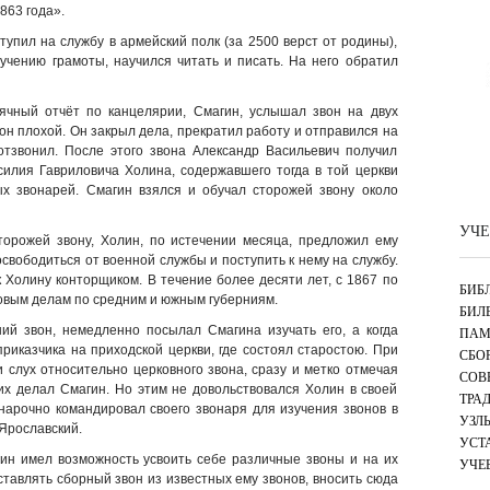
863 года».
тупил на службу в армейский полк (за 2500 верст от родины),
учению грамоты, научился читать и писать. На него обратил
ячный отчёт по канцелярии, Смагин, услышал звон на двух
он плохой. Он закрыл дела, прекратил работу и отправился на
 отзвонил. После этого звона Александр Васильевич получил
силия Гавриловича Холина, содержавшего тогда в той церкви
ных звонарей. Смагин взялся и обучал сторожей звону около
УЧЕ
торожей звону, Холин, по истечении месяца, предложил ему
освободиться от военной службы и поступить к нему на службу.
 Холину конторщиком. В течение более десяти лет, с 1867 по
БИБ
говым делам по средним и южным губерниям.
БИЛ
ий звон, немедленно посылал Смагина изучать его, а когда
ПАМ
риказчика на приходской церкви, где состоял старостою. При
СБО
 слух относительно церковного звона, сразу и метко отмечая
СОВ
их делал Смагин. Но этим не довольствовался Холин в своей
ТРА
 нарочно командировал своего звонаря для изучения звонов в
УЗЛ
 Ярославский.
УСТ
гин имел возможность усвоить себе различные звоны и на их
УЧЕ
ставлять сборный звон из известных ему звонов, вносить сюда