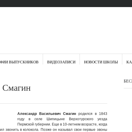
АФИИ ВЫПУСКНИКОВ
ВИДЕОЗАПИСИ
НОВОСТИ ШКОЛЫ
КА
БЕС
р Смагин
Александр Васильевич Смагин
родился в 1843
году в селе Шипицыне Верхотурского уезда
Пермской губернии. Еще в 10-летнем возрасте, когда
бил звонить в колокола. Позже он называл свои первые звоны