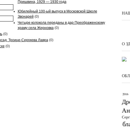
Пришвина, 1929 — 1930 года
Юбилейный 100-ый выпуск в Московской Школе
НАШ
Звонарей
(0)
Четыре колокола переданы в дар Преображенскому
храму села Жерновка
(0)
ль
(0)
осад, Троице-Сергиева Лавра
(0)
О З
схе
(0)
ОБЛ
2016
Др
Ан
Серг
бл