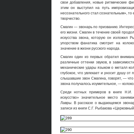
свои добавления, новые ритмические фи
этим он выступил на путь импровизаци
несознательного стал сознательным», то е
творчество.
Смагин — звонарь по призванию. Интерес 
его жизни. Смагин в течение своей прод
искусства звона, которую он изложил Р
упорством фанатика смотрит на колок
значение в жизни русского народа.
Смагин один из первых обратил внимани
различные оттенки звуков, в зависимост
механические удары языком о металл коло
глубокое, что увлекает и уносит душу от
слышавшие звон Смагина, говорят, — что 
звона получалось изумительное, — колоко
Среди нотных примеров в книге Н.И. 
искусство» значительное место занима
Лавры. В рассказе о выдающемся звона
записи из книги С.Г. Рыбакова «Церковный 