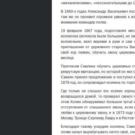
«механическими», «несознательными до 1
В 1860-х годах Александр Васильевич пос
там же он проявил огромное рвение к из
внимание командир полка.
19 февраля 1867 года, подготовляя мес
колоколах (колокола были большие), но зв
колокольню, взял веревки в руки и сам
приглашение от церковного старосты Ва
свой хор певчих, обучать звону церков
месяца.
Пригласив Смагина обучать церковных с
рекрутскую квитанцию, по которой он мог 
Смагин принял предложение и поступил к
1878 год, он сопровождал хозяина по тор
Где только ни слышал его хозяин хорош
возвращался домой, то проверял своего п
этом Холин обнаруживал большое чутьё и
отступления от слышанного звона, если 
любви к церковному звону, и в 1873 году
Москву, Троице-Сергиеву Лавру и в Ростов
Благодаря такому усердию хозяина, Сма
почве начал вырабатывать нечто своё, со