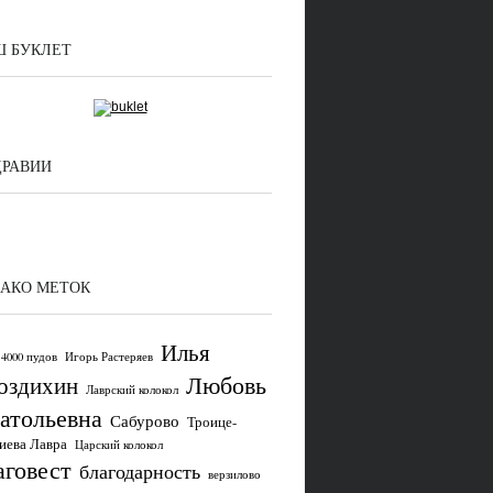
 БУКЛЕТ
ДРАВИИ
АКО МЕТОК
Илья
4000 пудов
Игорь Растеряев
Любовь
оздихин
Лаврский колокол
атольевна
Сабурово
Троице-
иева Лавра
Царский колокол
аговест
благодарность
верзилово