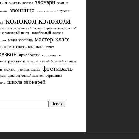
звонари
нал
заказать колокол
звон на
звонница
игумен
ольне
звон скачать
колокол
колокола
ей
ола звон
колокол тобольского кремля
колокольный
колокольный центр
корабельный колокол
мастер-класс
малая звонница
ново
чение
отлить колокол
отчет
резвон
приобрести
производство
русские колокола
олов
самый большой колокол
фестиваль
в
скачать
ученики школы
церковные
град
цена церковный колокол
школа звонарей
ола
Поиск