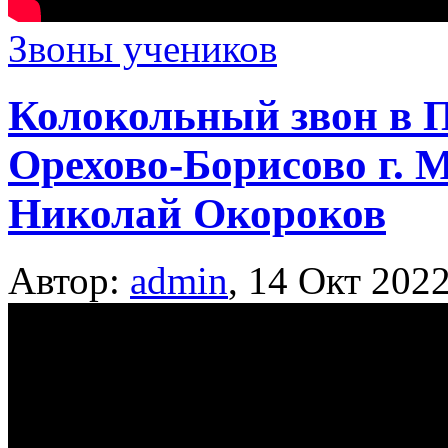
Звоны учеников
Колокольный звон в 
Орехово-Борисово г. 
Николай Окороков
Автор:
admin
,
14 Окт 202