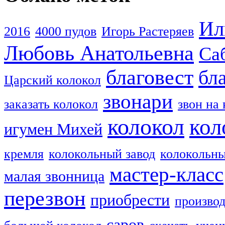
Ил
2016
4000 пудов
Игорь Растеряев
Любовь Анатольевна
Са
благовест
бл
Царский колокол
звонари
заказать колокол
звон на
колокол
кол
игумен Михей
кремля
колокольный завод
колокольны
мастер-класс
малая звонница
перезвон
приобрести
производ
саров