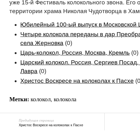
уже 15-й Фестиваль колокольного звона. Его 
территории храма Николая Чудотворца в Хам
Юбилейный 100-ый выпуск в Московской 
Четыре колокола переданы в дар Преобр
села Жерновка
(0)
Царь-колокол, Россия, Москва, Кремль
(0)
Царский колокол. Россия, Сергиев Посад
Лавра
(0)
Христос Воскресе на колоколах к Пасхе
(0
Метки:
колокол
,
колокола
Предыдущая страница
Христос Воскресе на колоколах к Пасхе