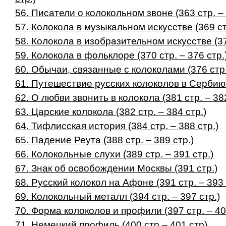
56. Писатели о колокольном звоне (363 стр. – 
57. Колокола в музыкальном искусстве (369 стр
58. Колокола в изобразительном искусстве (37
59. Колокола в фольклоре (370 стр. – 376 стр.
60. Обычаи, связанные с колоколами (376 стр.
61. Путешествие русских колоколов в Сербию (
62. О любви звонить в колокола (381 стр. – 382
63. Царские колокола (382 стр. – 384 стр.)
64. Тифлисская история (384 стр. – 388 стр.)
65. Падение Реута (388 стр. – 389 стр.)
66. Колокольные слухи (389 стр. – 391 стр.)
67. Знак об освобождении Москвы (391 стр.)
68. Русский колокол на Афоне (391 стр. – 393 
69. Колокольный металл (394 стр. – 397 стр.)
70. Форма колоколов и профили (397 стр. – 40
71. Немецкий профиль (400 стр – 401 стр)