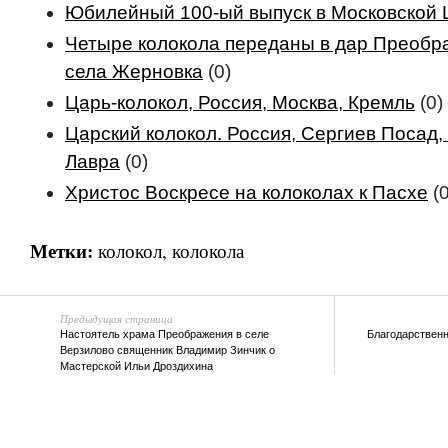
Юбилейный 100-ый выпуск в Московской 
Четыре колокола переданы в дар Преобр
села Жерновка
(0)
Царь-колокол, Россия, Москва, Кремль
(0)
Царский колокол. Россия, Сергиев Посад
Лавра
(0)
Христос Воскресе на колоколах к Пасхе
(0
Метки:
колокол
,
колокола
Предыдущая страница
Настоятель храма Преображения в селе
Благодарственн
Верзилово священник Владимир Зинчик о
Мастерской Ильи Дроздихина