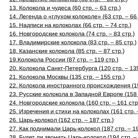
13. Колокола и чудеса (60 стр. – 63 стр.)
14. Легенда о «глухом колоколе» (63 стр. – 66 
15. Надписи на колоколах (66 стр. – 74 стр.)
16. Новгородские колокола (74 стр. – 83 стр.)
17. Владимирские колокола (83 стр. – 85 стр.)
18. Казанские колокола (85 стр. – 87 стр.)
19.Колокола России (87 стр. – 119 стр.)
20. Колокола Санкт-Петербурга (120 стр. – 135
21. Колокола Москвы (135 стр. – 155 стр.)
22. Колокола иностранного происхождения (155
23. Русские колокола в Западной Европе (158 с
24. Новгородские колокола (160 стр. – 161 стр
25. Изречения и стихи на колоколах (161 стр. 
26. Царь-колокол (162 стр. – 187 стр.)
27. Как поднимали Царь-колокол (187 стр. – 19
28. Будет ли звонить Царь-колокол (194 стр. – 