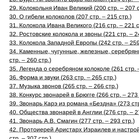
29. Колокольня Иван Великий (200 стр. – 207 с
30. О гибели колоколов (207 стр. – 215 стр.)
31. Колокола Ивана Великого (216 стр. – 221 с
32. Ростовские колокола и звоны (221 стр. – 2
33. Колокола Западной Европы (242 стр. – 259
34. Каменные, чугунные, железные, серебрян
стр. – 260 стр.)
35. Легенда о серебряном колоколе (261 стр. –
36. Форма и звуки (263 стр. – 265 стр.)
37. Музыка звонов (265 стр. – 266 стр.)
38. Конкурс звонарей в Брюгге (266 стр. – 273 
39. Звонарь Карэ из романа «Бездна» (273 стр.
40. Общества звонарей в Англии (276 стр. – 27
41. Звонарь А.В. Смагин (277 стр. – 293 стр.)
42. Протоиерей Аристарх Израилев и настрой
стр. – 307 стр.)