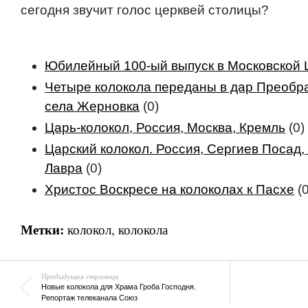
сегодня звучит голос церквей столицы?
Юбилейный 100-ый выпуск в Московской 
Четыре колокола переданы в дар Преобр
села Жерновка
(0)
Царь-колокол, Россия, Москва, Кремль
(0)
Царский колокол. Россия, Сергиев Посад
Лавра
(0)
Христос Воскресе на колоколах к Пасхе
(0
Метки:
колокол
,
колокола
Предыдущая страница
Новые колокола для Храма Гроба Господня.
Репортаж телеканала Союз