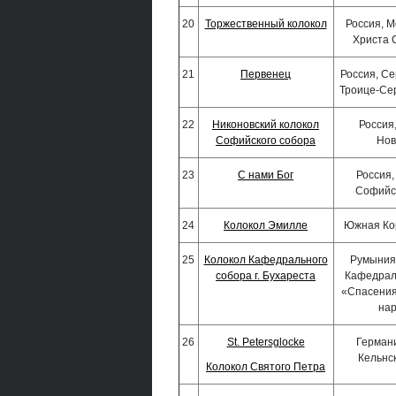
20
Торжественный колокол
Россия, М
Христа 
21
Первенец
Россия, Се
Троице-Се
22
Никоновский колокол
Россия
Софийского собора
Нов
23
С нами Бог
Россия,
Софийс
24
Колокол Эмилле
Южная Ко
25
Колокол Кафедрального
Румыния,
собора г. Бухареста
Кафедрал
«Спасения
на
26
St. Petersglocke
Германи
Кельнс
Колокол Святого Петра