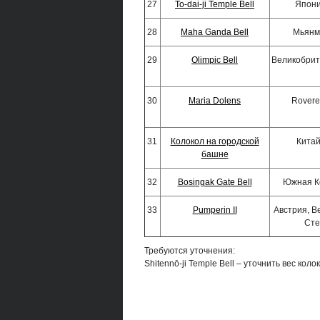
27
To-dai-ji Temple Bell
Япони
28
Maha Ganda Bell
Мьянм
29
Olimpic Bell
Великобрит
30
Maria Dolens
Rovere
31
Колокол на городской
Китай
башне
32
Bosingak Gate Bell
Южная К
33
Pumperin II
Австрия, Ве
Ст
Требуются уточнения:
Shitennō-ji Temple Bell – уточнить вес коло