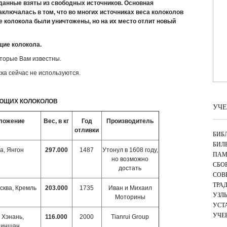
данные взяты из свободных источников. Основная
ключалась в том, что во многих источниках веса колоколов
е колокола были уничтожены, но на их место отлит новый
ие колокола.
оторые Вам известны.
ка сейчас не используются.
ЮЩИХ КОЛОКОЛОВ
УЧЕ
ложение
Вес, в кг
Год
Производитель
отливки
БИБ
БИЛ
а, Янгон
297.000
1487
Утонул в 1608 году,
ПАМ
но возможно
СБО
достать
СОВ
ТРА
сква, Кремль
203.000
1735
Иван и Михаил
УЗЛ
Моторины
УСТ
УЧЕ
 Хэнань,
116.000
2000
Tianrui Group
диншан