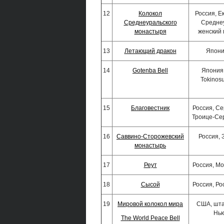
12
Колокол
Россия, Е
Среднеуральского
Средне
монастыря
женский
13
Летающий дракон
Япони
14
Gotenba Bell
Япония,
Tokinos
15
Благовестник
Россия, Се
Троице-Се
16
Саввино-Сторожевский
Россия, 
монастырь
17
Реут
Россия, Мо
18
Сысой
Россия, Ро
19
Мировой колокол мира
США, шта
Нь
The World Peace Bell