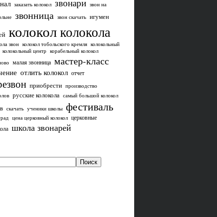
звонари
нал
заказать колокол
звон на
звонница
игумен
ольне
звон скачать
колокол
колокола
ей
ола звон
колокол тобольского кремля
колокольный
колокольный центр
корабельный колокол
мастер-класс
малая звонница
ново
чение
отлить колокол
отчет
резвон
приобрести
производство
русские колокола
олов
самый большой колокол
фестиваль
в
скачать
ученики школы
церковные
град
цена церковный колокол
школа звонарей
ола
Поиск