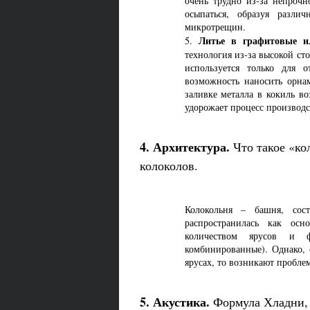
очень трудно из-за непроч
осыпаться, образуя разли
микротрещин.
Литье в графитовые и
5.
технология из-за высокой ст
используется только для 
возможность наносить орна
заливке металла в кокиль в
удорожает процесс производс
4. Архитектура.
Что такое «к
колоколов.
Колокольня – башня, сос
распространилась как осн
количеством ярусов и 
комбинированные). Однако,
ярусах, то возникают пробле
5. Акустика.
Формула Хладни, 