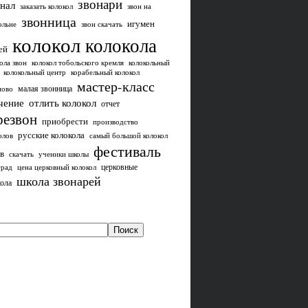
звонари
нал
заказать колокол
звон на
звонница
игумен
ольне
звон скачать
колокол
колокола
ей
ола звон
колокол тобольского кремля
колокольный
колокольный центр
корабельный колокол
мастер-класс
малая звонница
ново
чение
отлить колокол
отчет
резвон
приобрести
производство
русские колокола
олов
самый большой колокол
фестиваль
в
скачать
ученики школы
церковные
град
цена церковный колокол
школа звонарей
ола
Поиск