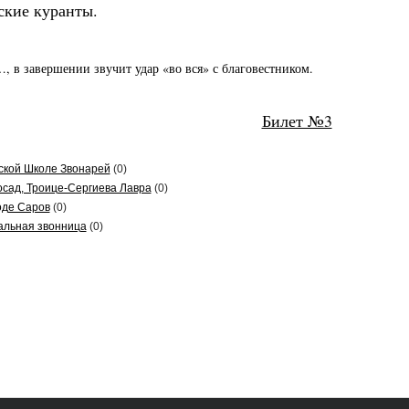
ские куранты.
, в завершении звучит удар «во вся» с благовестником.
Билет №3
ской Школе Звонарей
(0)
осад, Троице-Сергиева Лавра
(0)
оде Саров
(0)
альная звонница
(0)