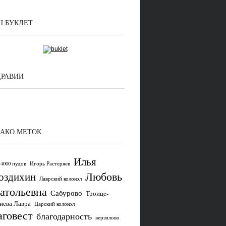
 БУКЛЕТ
ДРАВИИ
АКО МЕТОК
Илья
4000 пудов
Игорь Растеряев
Любовь
оздихин
Лаврский колокол
атольевна
Сабурово
Троице-
иева Лавра
Царский колокол
аговест
благодарность
верзилово