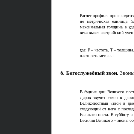
Расчет профиля производится
не метрическая единица (м
максимальная толщина в уд
века вывел австрийский уче
где: F – частота, T – толщина
плотность металла.
6. Богослужебный звон.
Звоны 
В будние дни Великого пос
Даров звучит «звон в двои
Великопостный «звон в дв
следующий от него с послед
Великого поста. В субботу и
Василия Великого – звоны о