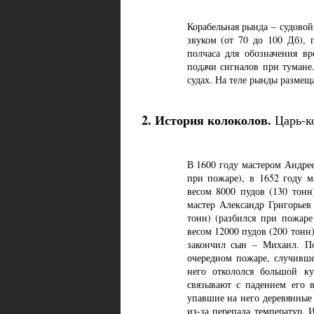
Корабельная рында – судово
звуком (от 70 до 100 Дб),
полчаса для обозначения в
подачи сигналов при тумане
судах. На теле рынды размеща
2. История колоколов.
Царь-к
В 1600 году мастером Андре
при пожаре), в 1652 году м
весом 8000 пудов (130 тонн
мастер Александр Григорьев
тонн) (разбился при пожаре
весом 12000 пудов (200 тонн
закончил сын – Михаил. П
очередном пожаре, случивше
него откололся большой ку
связывают с падением его
упавшие на него деревянные
из-за перепада температур.