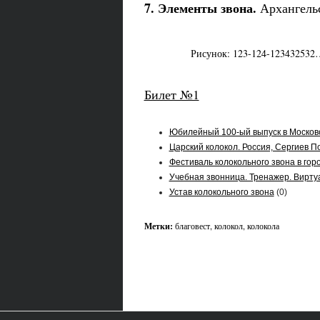
7. Элементы звона.
Архангель
Рисунок: 123-124-123432532…
Билет №1
Юбилейный 100-ый выпуск в Москов
Царский колокол. Россия, Сергиев П
Фестиваль колокольного звона в гор
Учебная звонница. Тренажер. Вирту
Устав колокольного звона
(0)
Метки:
благовест
,
колокол
,
колокола