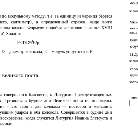
жур
колок
 по модульному методу, т.е. за единицу измерения берется
етр, сантиметр), а определенный отрезок, чаще всего
Мих
арном кольце. Формулу подобия колоколов в конце XVIII
колок
завод
ный Хладни:
куди
F~T/D²√E/p
обу
, D – диаметр колокола, Е – модуль упругости и P –
пе
колок
саро
великого поста.
царь
колок
та совершается благовест, к Литургии Преждеосвященных
Поиск
». Трезвоны в будние дни Великого поста не положены.
ои» – это звон в два колокола — постовой и меньший,
ующим ударом в оба колокола. Совершается в будние дни
 воскресенье, когда служится Литургия Иоанна Златоуста и
бычные.