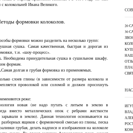
 с колокольней Ивана Великого.
СОВ
етоды формовки колоколов.
20 
30 
ЗВО
особы формовки можно разделить на несколько групп:
КОЛ
душная сушка. Самая качественная, быстрая и дорогая из
КУП
мовки, т.н. «шоу-процесс».
НАШ
.
Необходима принудительная сушка в сушильном шкафу.
ОТЗ
ким формам.
ПЛА
.
Самая долгая и грубая формовка из применяемых.
СВЯ
олько слоев глины (в зависимости от размера колокола и
епляется проволокой или соломой и должен просохнуть
НАС
рименяются реже:
ология новая (не надо путать с литьем в землю в
ИГУ
огда вместо металлических опок с ребрами жесткости
ВЛА
 зарывали в землю). Данная технология основывается на
АЛЕ
 разборных ящиков с формовочной смесью из глины, песка
РОС
 заливки грубая, делать надписи и изображения на колоколе
КОН