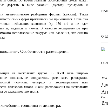
ности смеси. Во время заливки формовочная смесь может
чные дефекты в виде раковин (пустот), пузырьков и
НАШ
ли металлические разборные формы (кокиль).
Такая
оимости самих форм практически не применяется. Пока она
отливки небольших колоколов (до 150 кг) и не дает
менты, надписи и иконы. В качестве экспериментов при
озможно использование вакуума или давления, что сильно
О З
тва.
олокольня». Особенности размещения
ОБЛ
тоящая из нескольких ярусов. С XVII века широко
овное колокольное сооружение, различаясь размерами,
2016
формой (круглые, четырех- и восьмигранные или
Др
 если колоколов много и они расположены на нескольких
Ан
мы со слаженностью звона.
Серг
бл
колебания толщины и диаметра.