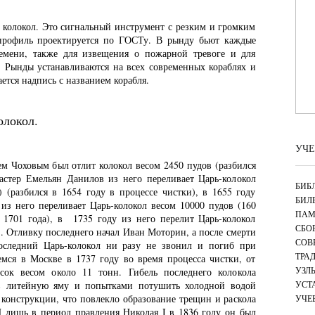
й колокол. Это сигнальный инструмент с резким и громким
 профиль проектируется по ГОСТу. В рынду бьют каждые
ремени, также для извещения о пожарной тревоге и для
. Рынды устанавливаются на всех современных кораблях и
ется надпись с названием корабля.
олокол.
УЧЕ
ем Чоховым был отлит колокол весом 2450 пудов (разбился
астер Емельян Данилов из него переливает Царь-колокол
БИБ
) (разбился в 1654 году в процессе чистки), в 1655 году
БИЛ
 из него переливает Царь-колокол весом 10000 пудов (160
ПАМ
 1701 года), в 1735 году из него перелит Царь-колокол
СБО
). Отливку последнего начал Иван Моторин, а после смерти
СОВ
оследний Царь-колокол ни разу не звонил и погиб при
ТРА
мся в Москве в 1737 году во время процесса чистки, от
УЗЛ
сок весом около 11 тонн. Гибель последнего колокола
 в литейную яму и попытками потушить холодной водой
УСТ
 конструкции, что повлекло образование трещин и раскола
УЧЕ
 И лишь в период правления Николая I в 1836 году он был