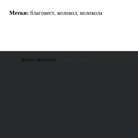
Метки:
благовест
,
колокол
,
колокола
© 2011
ШКОЛА ЗВОНАРЕЙ
. Все права защищены. Почтовый адрес: 115561, Ро