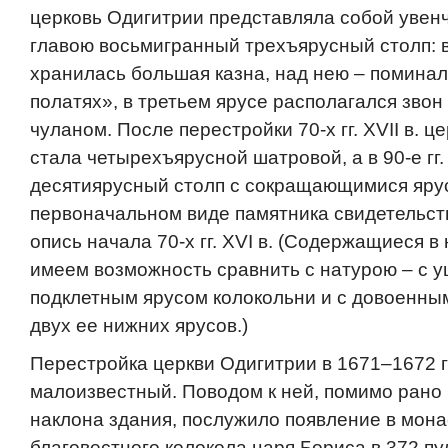
церковь Одигитрии представляла собой уве
главою восьмигранный трехъярусный столп: 
хранилась большая казна, над нею – поминал
полатях», в третьем ярусе располагался зво
чуланом. После перестройки 70-х гг. XVII в. 
стала четырехъярусной шатровой, а в 90-е гг.
десятиярусный столп с сокращающимися яру
первоначальном виде памятника свидетельст
опись начала 70-х гг. XVI в. (Содержащиеся в
имеем возможность сравнить с натурою – с 
подклетным ярусом колокольни и с довоенн
двух ее нижних ярусов.)
Перестройка церкви Одигитрии в 1671–1672 гг
малоизвестный. Поводом к ней, помимо рано
наклона здания, послужило появление в мон
благовестного колокола царя Бориса в 372 пу