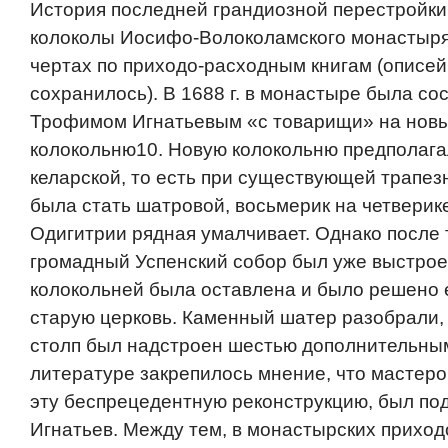
История последней грандиозной перестройки
колоколы Иосифо-Волоколамского монастыря
чертах по приходо-расходным книгам (описей 
сохранилось). В 1688 г. в монастыре была со
Трофимом Игнатьевым «с товарищи» на новы
колокольню10. Новую колокольню предполага
келарской, то есть при существующей трапез
была стать шатровой, восьмерик на четверике
Одигитрии рядная умалчивает. Однако после т
громадный Успенский собор был уже выстроен
колокольней была оставлена и было решено 
старую церковь. Каменный шатер разобрали,
столп был надстроен шестью дополнительны
литературе закрепилось мнение, что мастер
эту беспрецедентную реконструкцию, был п
Игнатьев. Между тем, в монастырских приход