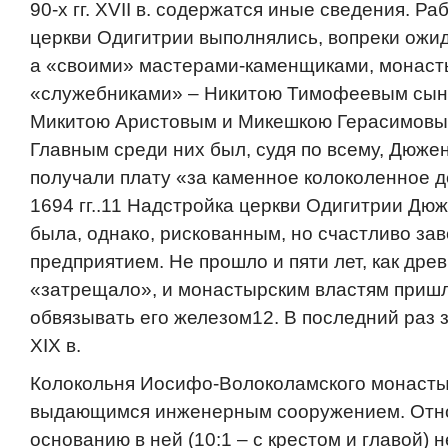
90-х гг. XVII в. содержатся иные сведения. Р
церкви Одигитрии выполнялись, вопреки ожи
а «своими» мастерами-каменщиками, монас
«служебниками» – Никитою Тимофеевым сын
Микитою Аристовым и Микешкою Герасимовы
Главным среди них был, судя по всему, Дюжен
получали плату «за каменное колоколенное д
1694 гг..11 Надстройка церкви Одигитрии Дю
была, однако, рискованным, но счастливо з
предприятием. Не прошло и пяти лет, как дре
«затрещало», и монастырским властям приш
обвязывать его железом12. В последний раз 
XIX в.
Колокольня Иосифо-Волоколамского монаст
выдающимся инженерным сооружением. Отн
основанию в ней (10:1 – с крестом и главой) 