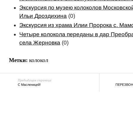
Экскурсия по музею колоколов Московск
Ильи Дроздихина
(0)
Экскурсия из храма Илии Пророка с. Мам
Четыре колокола переданы в дар Преобр
села Жерновка
(0)
Метки:
колокол
Предыдущая страница
С Масленицей!
ПЕРЕЗВОН–