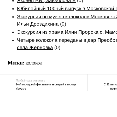
Яковец Р.В., Завьялова Е
(0)
Юбилейный 100-ый выпуск в Московской 
Экскурсия по музею колоколов Московск
Ильи Дроздихина
(0)
Экскурсия из храма Илии Пророка с. Мам
Четыре колокола переданы в дар Преобр
села Жерновка
(0)
Метки:
колокол
Предыдущая страница
2-ой городской фестиваль звонарей в городе
С 11 авгу
Уржуме
начн