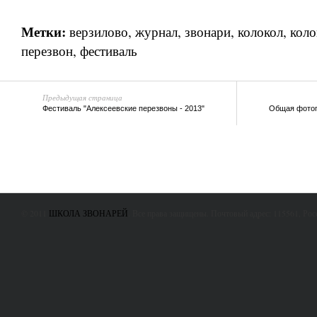
Метки:
верзилово
,
журнал
,
звонари
,
колокол
,
коло
перезвон
,
фестиваль
Предыдущая страница
Фестиваль "Алексеевские перезвоны - 2013"
Общая фотог
© 2011
ШКОЛА ЗВОНАРЕЙ
. Все права защищены. Почтовый адрес: 115561, Ро