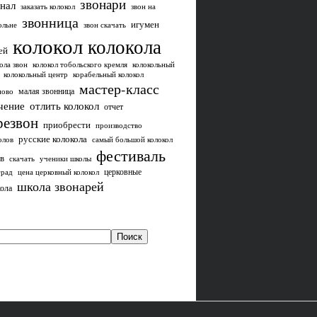
звонари
нал
заказать колокол
звон на
звонница
игумен
ольне
звон скачать
колокол
колокола
ей
ола звон
колокол тобольского кремля
колокольный
колокольный центр
корабельный колокол
мастер-класс
малая звонница
ново
чение
отлить колокол
отчет
резвон
приобрести
производство
русские колокола
олов
самый большой колокол
фестиваль
в
скачать
ученики школы
церковные
град
цена церковный колокол
школа звонарей
ола
Поиск