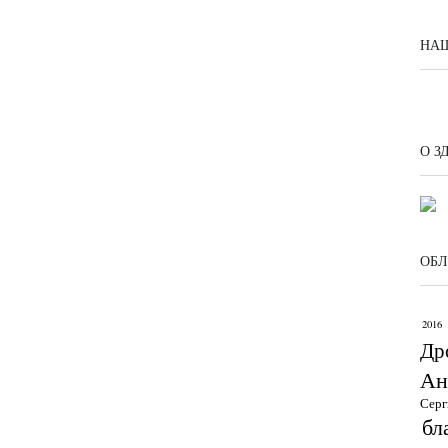
НАШ
О З
ОБЛ
2016
Др
Ан
Серг
бл