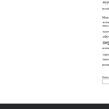
жур
колок
Мих
колок
завод
куди
обу
пе
колок
саро
царь
колок
Поиск