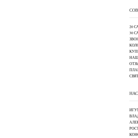
СОВ
20 
30 
ЗВО
КОЛ
КУП
НАШ
ОТЗ
ПЛА
СВЯ
НАС
ИГУ
ВЛА
АЛЕ
РОС
КОН