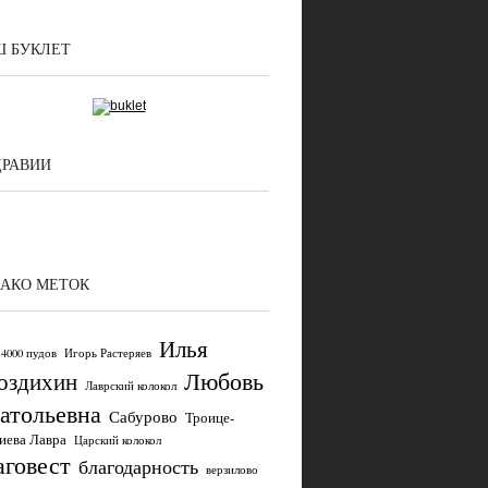
 БУКЛЕТ
ДРАВИИ
АКО МЕТОК
Илья
4000 пудов
Игорь Растеряев
Любовь
оздихин
Лаврский колокол
атольевна
Сабурово
Троице-
иева Лавра
Царский колокол
аговест
благодарность
верзилово