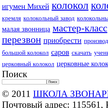
колокол
кол
игумен Михей
кремля
колокольный завод
колокольны
мастер-класс
малая звонница
перезвон
приобрести
производ
саров
большой колокол
скачать
учен
церковные коло
церковный колокол
Поиск
Поиск
© 2011
ШКОЛА ЗВОНАР
Почтовый адрес: 115561, 