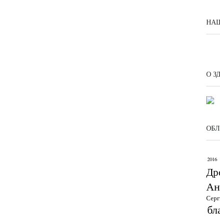
НАШ
О З
ОБЛ
2016
Др
Ан
Серг
бл