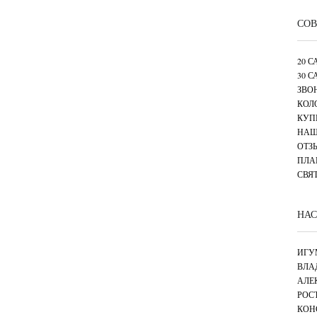
СОВ
20 
30 
ЗВО
КОЛ
КУП
НАШ
ОТЗ
ПЛА
СВЯ
НАС
ИГУ
ВЛА
АЛЕ
РОС
КОН