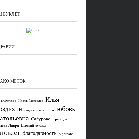
 БУКЛЕТ
ДРАВИИ
АКО МЕТОК
Илья
4000 пудов
Игорь Растеряев
Любовь
оздихин
Лаврский колокол
атольевна
Сабурово
Троице-
иева Лавра
Царский колокол
аговест
благодарность
верзилово