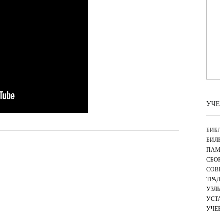
УЧЕ
БИБ
БИЛ
ПАМ
СБО
СОВ
ТРА
УЗЛ
УСТ
УЧЕ