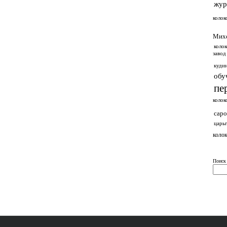
жур
колок
Мих
колок
завод
куди
обу
пе
колок
саро
царь
колок
Поиск