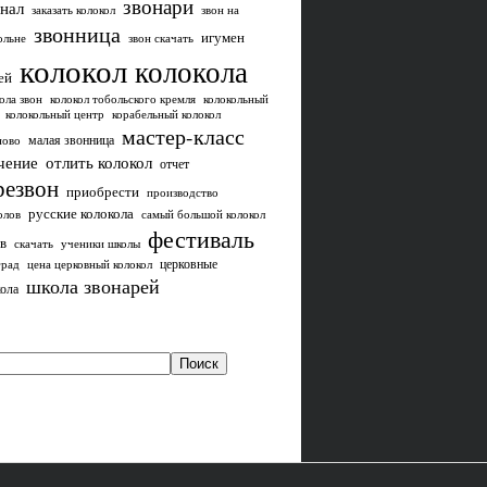
звонари
нал
заказать колокол
звон на
звонница
игумен
ольне
звон скачать
колокол
колокола
ей
ола звон
колокол тобольского кремля
колокольный
колокольный центр
корабельный колокол
мастер-класс
малая звонница
ново
чение
отлить колокол
отчет
резвон
приобрести
производство
русские колокола
олов
самый большой колокол
фестиваль
в
скачать
ученики школы
церковные
град
цена церковный колокол
школа звонарей
ола
Поиск